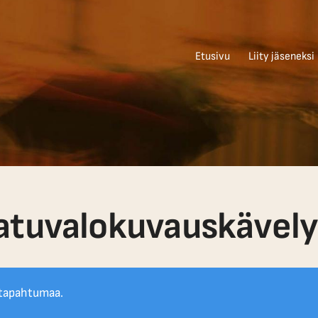
Etusivu
Liity jäseneksi
atuvalokuvauskävely 
 tapahtumaa.