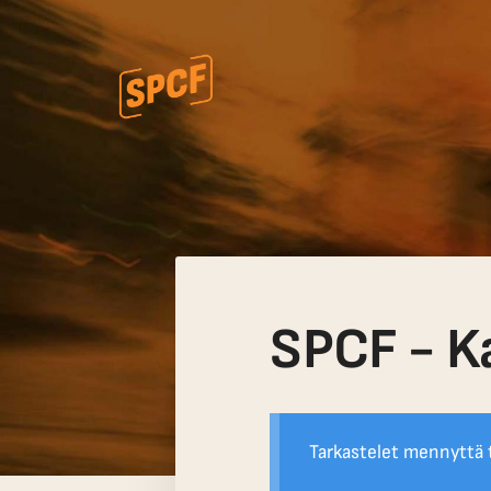
Siirry
sivun
sisältöön
Katuvalokuvauskollektiivi ry
SPCF - K
Tarkastelet mennyttä