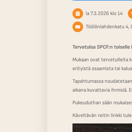
la 7.3.2026
klo 14
Töölönlahdenkatu 4, 
Tervetuloa SPCF:n toiselle 
Mukaan ovat tervetulleita 
erityistä osaamista tai kalu
Tapahtumassa noudatetaan tu
aikana kuvattavia ihmisiä. Ei
Pukeuduthan sään mukaises
Käveltävän reitin linkki t