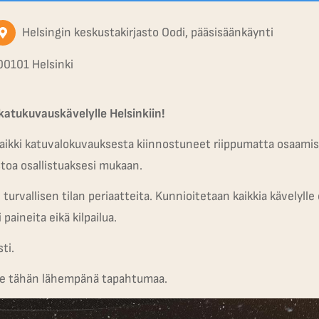
Helsingin keskustakirjasto Oodi, pääsisäänkäynti
00101 Helsinki
katukuvauskävelylle Helsinkiin!
kaikki katuvalokuvauksesta kiinnostuneet riippumatta osaamis
stoa osallistuaksesi mukaan.
rvallisen tilan periaatteita. Kunnioitetaan kaikkia kävelylle 
 paineita eikä kilpailua.
ti.
ulee tähän lähempänä tapahtumaa.