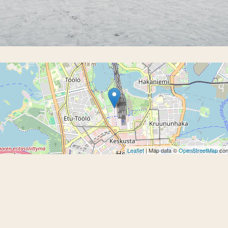
Leaflet
| Map data ©
OpenStreetMap
con