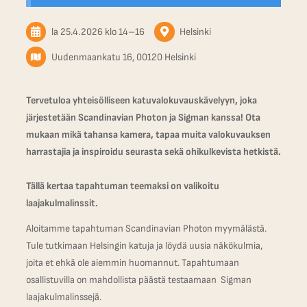
la 25.4.2026
klo 14
–
16
Helsinki
Uudenmaankatu 16, 00120 Helsinki
Tervetuloa yhteisölliseen katuvalokuvauskävelyyn, joka
järjestetään Scandinavian Photon ja Sigman kanssa! Ota
mukaan mikä tahansa kamera, tapaa muita valokuvauksen
harrastajia ja inspiroidu seurasta sekä ohikulkevista hetkistä.
Tällä kertaa tapahtuman teemaksi on valikoitu
laajakulmalinssit.
Aloitamme tapahtuman Scandinavian Photon myymälästä.
Tule tutkimaan Helsingin katuja ja löydä uusia näkökulmia,
joita et ehkä ole aiemmin huomannut. Tapahtumaan
osallistuvilla on mahdollista päästä testaamaan Sigman
laajakulmalinssejä.