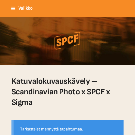
Siirry
Valikko
sivun
sisältöön
Katuvalokuvauskollektiivi ry
Katuvalokuvauskävely –
Scandinavian Photo x SPCF x
Sigma
Tarkastelet mennyttä tapahtumaa.