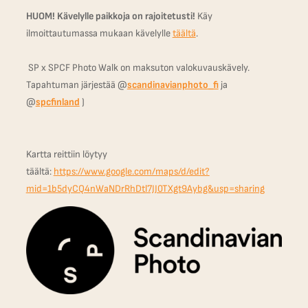
HUOM! Kävelylle paikkoja on rajoitetusti!
Käy
ilmoittautumassa mukaan kävelylle
täältä
.
SP x SPCF Photo Walk on maksuton valokuvauskävely.
Tapahtuman järjestää @
scandinavianphoto_fi
ja
@
spcfinland
)
Kartta reittiin löytyy
täältä:
https://www.google.com/maps/d/edit?
mid=1b5dyCQ4nWaNDrRhDtl7JJ0TXgt9Aybg&usp=sharing