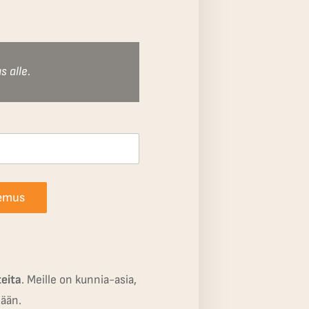
s alle.
kemus
teita
. Meille on kunnia-asia,
nään.