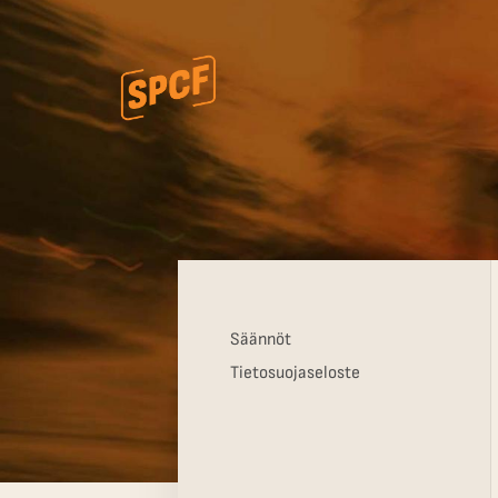
Siirry
sivun
sisältöön
Katuvalokuvauskollektiivi ry
Säännöt
Tietosuojaseloste