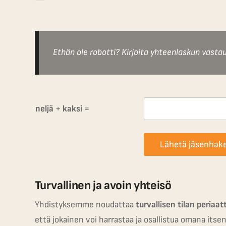
Ethän ole robotti? Kirjoita yhteenlaskun vastau
neljä
+
kaksi
=
Lähetä jäsenha
Turvallinen ja avoin yhteisö
Yhdistyksemme noudattaa
turvallisen tilan periaat
että jokainen voi harrastaa ja osallistua omana itse