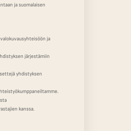
intaan ja suomalaisen
valokuvausyhteisöön ja
yhdistyksen järjestämiin
settejä yhdistyksen
 yhteistyökumppaneiltamme.
sta
astajien kanssa.