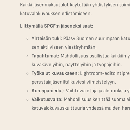
Kaikki jäsenmaksutulot käytetään yhdistyksen toim
katuvalokuvauksen edistämiseen.
Liittymällä SPCF:n jäseneksi saat:
Yhteisön tuki:
Pääsy Suomen suurimpaan katu
sen aktiiviseen viestiryhmään.
Tapahtumat:
Mahdollisuus osallistua kaikkiin 
kuvakävelyihin, näyttelyihin ja työpajoihin.
Työkalut kuvaukseen:
Lightroom-editointipre
perustajajäseniltä kuviesi viimeistelyyn.
Kumppaniedut:
Vaihtuvia etuja ja alennuksia
Vaikutusvalta:
Mahdollisuus kehittää suomalai
katuvalokuvauskulttuuria yhdessä muiden harr