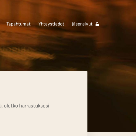
Tapahtumat
Yhteystiedot
Jäsensivut
ä, oletko harrastuksesi