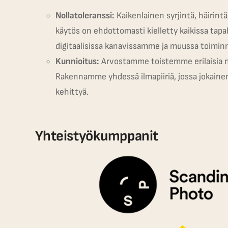
Nollatoleranssi:
Kaikenlainen syrjintä, häirintä,
käytös on ehdottomasti kielletty kaikissa ta
digitaalisissa kanavissamme ja muussa toimi
Kunnioitus:
Arvostamme toistemme erilaisia n
Rakennamme yhdessä ilmapiiriä, jossa jokainen 
kehittyä.
Yhteistyökumppanit